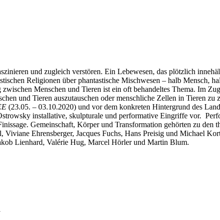
aszinieren und zugleich verstören. Ein Lebewesen, das plötzlich innehäl
theistischen Religionen über phantastische Mischwesen – halb Mensch, 
g zwischen Menschen und Tieren ist ein oft behandeltes Thema. Im Zuge
chen und Tieren auszutauschen oder menschliche Zellen in Tieren zu 
EE
(23.05. – 03.10.2020) und vor dem konkreten Hintergrund des Lan
strowsky installative, skulpturale und performative Eingriffe vor. P
inissage. Gemeinschaft, Körper und Transformation gehörten zu den 
l, Viviane Ehrensberger, Jacques Fuchs, Hans Preisig und Michael K
kob Lienhard, Valérie Hug, Marcel Hörler und Martin Blum.
i