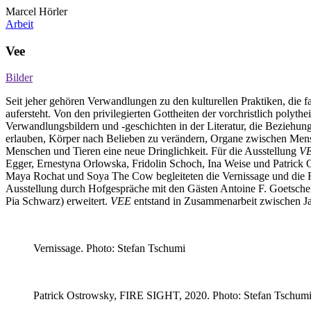
Marcel Hörler
Arbeit
Vee
Bilder
Seit jeher gehören Verwandlungen zu den kulturellen Praktiken, die f
aufersteht. Von den privilegierten Gottheiten der vorchristlich poly
Verwandlungsbildern und -geschichten in der Literatur, die Beziehun
erlauben, Körper nach Belieben zu verändern, Organe zwischen Mens
Menschen und Tieren eine neue Dringlichkeit. Für die Ausstellung
V
Egger, Ernestyna Orlowska, Fridolin Schoch, Ina Weise und Patrick O
Maya Rochat und Soya The Cow begleiteten die Vernissage und die F
Ausstellung durch Hofgespräche mit den Gästen Antoine F. Goetsche
Pia Schwarz) erweitert.
VEE
entstand in Zusammenarbeit zwischen Ja
Vernissage. Photo: Stefan Tschumi
Patrick Ostrowsky, FIRE SIGHT, 2020. Photo: Stefan Tschum