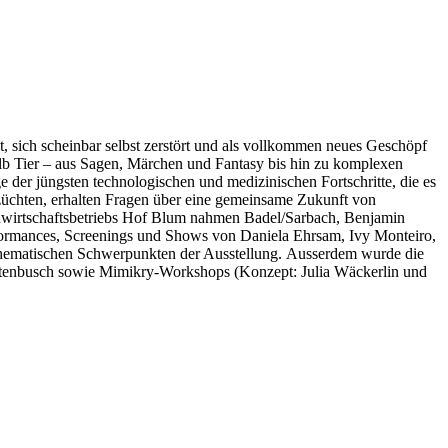
t, sich scheinbar selbst zerstört und als vollkommen neues Geschöpf
halb Tier – aus Sagen, Märchen und Fantasy bis hin zu komplexen
 der jüngsten technologischen und medizinischen Fortschritte, die es
züchten, erhalten Fragen über eine gemeinsame Zukunft von
dwirtschaftsbetriebs Hof Blum nahmen Badel/Sarbach, Benjamin
erformances, Screenings und Shows von Daniela Ehrsam, Ivy Monteiro,
thematischen Schwerpunkten der Ausstellung. Ausserdem wurde die
ortenbusch sowie Mimikry-Workshops (Konzept: Julia Wäckerlin und